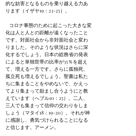
的な妨害となるものを乗り越える力あ
ります（イザヤ19：23-25）。
   コロナ事態のために起こった大きな変
化は人と人との距離が遠くなったこと
です。対面社会から非対面社会と変わ
りました。そのような状況はさらに深
化するでしょう。日本の総務省の発表
によると単独世帯の比率が35％を超え
て、増える一方です。さらに孤独死、
孤立死も増えるでしょう。聖書は私た
ちに集まることをやめないで、かえっ
てより集まって励まし合うようにと教
えています（へブル10：25）。二人、
三人でも集まって信仰の交わりをしま
しょう（マタイ18：19-20）。それが神
に感謝し、勇気づけられることになる
と信じます。アーメン。