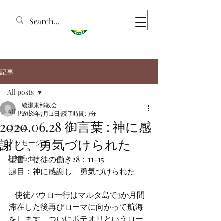
記事
All posts
綾瀬東部教会
All posts
2020年7月12日
読了時間: 3分
2020.06.28 御言葉 : 神に感
コラム
謝し、勇気づけられた
メッセージ
お知らせ
聖書：使徒の働き28：11-15　　　　　
題目：神に感謝し、勇気づけられた
   使徒パウロ一行はマルタ島で3か月間
滞在した後再びローマに向かって航海
をします。ついにポテオリというロー