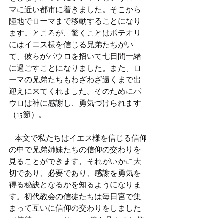
マに近い都市に着きました。そこから
陸地でローマまで移動することになり
ます。ところが、驚くことはポテオリ
にはイエス様を信じる兄弟たちがい
て、彼らがパウロを招いて七日間一緒
に過ごすことになりました。また、ロ
ーマの兄弟たちもわざわざ遠くまで出
迎えに来てくれました。そのためにパ
ウロは神に感謝し、勇気づけられます
（15節）。
   本文で私たちはイエス様を信じる信仰
の中で兄弟姉妹たちの信仰の交わりを
見ることができます。それがいかに大
切であり、必要であり、感謝を勇気を
得る秘訣となるかを知るようになりま
す。初代教会の信徒たちは毎日宮で集
まって互いに信仰の交わりをしました