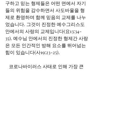
구하고 믿는 형제들은 어떤 면에서 자기
들의 위험을 감수하면서 사도바울을 형
제로 환영하며 함께 믿음의 교제를 나누
었습니다. 그것이 진정한 예수그리스도 
안에서의 사랑의 교제입니다(요13:34-
35). 예수님 안에서의 진정한 형제간 사랑
은 모든 인간적인 방해 요소를 뛰어넘는 
힘이 있습니다(사19:23-25).  
   코로나바이러스 사태로 인해 가장 큰 
변화는 사람과 사람의 거리가 멀어진 것
입니다. 대면사회에서 비대면사회로 달
라졌습니다. 그런 상황은 갈수록 심화될 
것입니다. 일본 총무성의 발표에 의하면 
단독세대비율이 35%를 넘고 증가하고 있
습니다. 갈수록 고독사, 고립사도 많아질 
것입니다. 성경은 우리에게 모이기를 폐
하지 말고 더욱 모이는 일에 힘쓸 것을 권
했습니다(히10:25). 두 세사람이라도 모