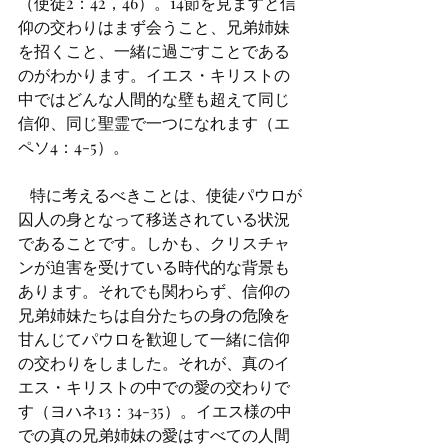
（使徒2：42，46）。14節を見ますと信
仰の交わりはまず会うこと、兄弟姉妹
を招くこと、一緒に過ごすことである
のがわかります。イエス・キリストの
中ではどんな人間的な壁も超えて同じ
信仰、同じ聖霊で一つになれます（エ
ペソ4：4-5）。
   特に考えるべきことは、使徒パウロが
囚人の身となって移送されている状況
であることです。しかも、クリスチャ
ンが迫害を受けている時代的な背景も
あります。それでも関わらず、信仰の
兄弟姉妹たちは自分たちの身の危険を
甘んじてパウロを歓迎して一緒に信仰
の交わりをしました。それが、真のイ
エス・キリストの中での愛の交わりで
す（ヨハネ13：34-35）。イエス様の中
での真の兄弟姉妹の愛はすべての人間