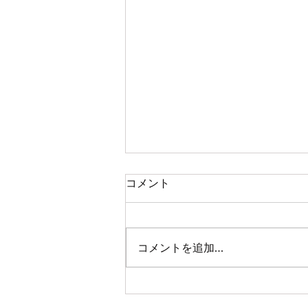
2021.08.30 メッセージ : デボ
コメント
ラ
聖書：士師記4：1-10 題目：デボ
ラ 本文はイスラエルの裁き司の
コメントを追加…
時代に登場するデボラに関するみ
ことばです。彼女を通じて私たち
が学び悟べき信仰的な教訓は何で
しょうか。 第一、 主なる神様は