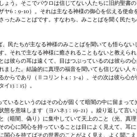
しょう。そこでパウロは信じてない人たちに旧約聖書の
ザヤ6：9-10）。それは主なる神様の御心を伝える使命
さったみことばです。すなわち、みことばを聞く民たち
す。それで主なる神様に癒されることもないと教えられ
とは彼らの耳は遠くて、目はつぶっているのは彼らの心
れました。結論的に真理の福音を聞いても信じない人々
るからであり（Ⅱコリント4：3-4）、その次は彼ら心
イ13：15）。
状態を意味します（ヨハネ3：19-21）。繰り返して言
と（暗闇、偽り）に集中していて天上のこと（光、真理
その心に関心を持っていることは目によく見えて、耳に
に関心を持てばその世界のことがよく見え、よく聞こえ