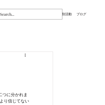
ム
主日礼拝（YouTube）
青年部
特別活動
ブログ
より信じてない