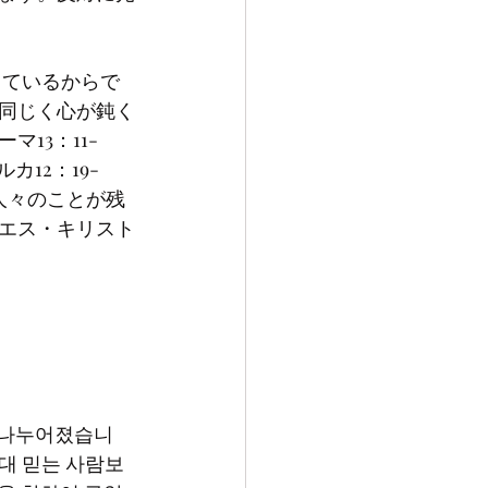
同じく心が鈍く
13：11-
12：19-
人々のことが残
エス・キリスト
건대 믿는 사람보