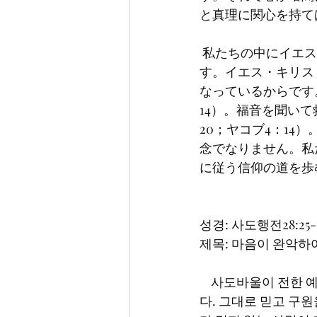
と真理に関心を持て
 私たちの中にイエス・キリストを信じていない方がいますか。心が鈍くなっているからで
す。イエス・キリス
なっているからです
14）。福音を聞いて
20；ヤコブ4：1
念でなりません。私
に従う信仰の道を歩
성경: 사도행전28:25-
제목: 마음이 완악하
    사도바울이 전한 예수그리스도에 관한 복음을 들은 유대인들의 반응이 둘로 나누어졌습니
다. 그대로 믿고 구