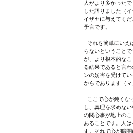
人がより多かったで
した語りました（イ
イザヤに与えてくだ
予言です。
   それを簡単にいえば、民たちが主なる神様のみことばを聞いても悟らないし、見ても分か
らないということで
が、より根本的なこ
る結果であると言わ
ンの妨害を受けてい
からであります（マタ
   ここで心が鈍くなっているというのはその心が固くて暗闇の中に留まって光を探さない
し、真理を求めない
の関心事が地上のこ
あることです。人は
す。それで心が暗闇