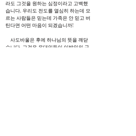
라도 그것을 원하는 심정이라고 고백했
습니다. 우리도 전도를 열심히 하는데 모
르는 사람들은 믿는데 가족은 안 믿고 버
틴다면 어떤 마음이 되겠습니까!
　사도바울은 후에 하나님의 뜻을 깨닫
습니다. 그것은 유대인들이 이방인의 구
원을 보고 시기하여 복음으로 돌아오게 
하신다는 것입니다(롬11:13-14). 그래서 
마지막 때에는 이스라엘의 영적 회복이 
있게 됩니다(렘24:5-7; 마24:32). 본문에
서 가장 중요한 것은 우리를 향한 경고입
니다. 원 가지인인 이스라엘도 불신의 죄
로 인해 버리셨기에 우리도 버림받지 않
을까 늘 조심하라는 것입니다(롬11:20-
22). 날마다 스스로가 믿음에 있는지 자
신을 확인하고 점검해야 합니다(고후
13:5-6). 아멘. 
メッセージ