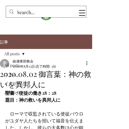
記事
All posts
綾瀬東部教会
All posts
2020年8月13日
読了時間: 3分
2020.08.02 御言葉：神の救
コラム
いを異邦人に
メッセージ
お知らせ
聖書：使徒の働き28：28
題目：神の救いを異邦人に
　ローマで収監されている使徒パウロ
がユダヤ人たちを招いて福音を伝えま
した。しかし、彼らの大多数は心が鈍