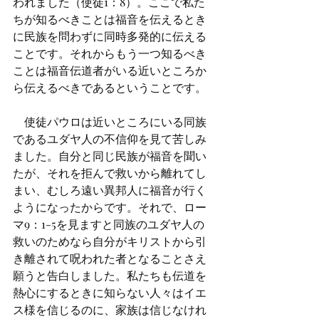
われました（使徒1：8）。ここで私た
ちが知るべきことは福音を伝えるとき
に民族を問わずに同時多発的に伝える
ことです。それからもう一つ知るべき
ことは福音伝道者がいる近いところか
ら伝えるべきであるということです。
　使徒パウロは近いところにいる同族
であるユダヤ人の不信仰を見て苦しみ
ました。自分と同じ民族が福音を聞い
たが、それを拒んで救いから離れてし
まい、むしろ遠い異邦人に福音が行く
ようになったからです。それで、ロー
マ9：1-5を見ますと同族のユダヤ人の
救いのためなら自分がキリストから引
き離されて呪われた者となることさえ
願うと告白しました。私たちも伝道を
熱心にするときに知らない人々はイエ
ス様を信じるのに、家族は信じなけれ