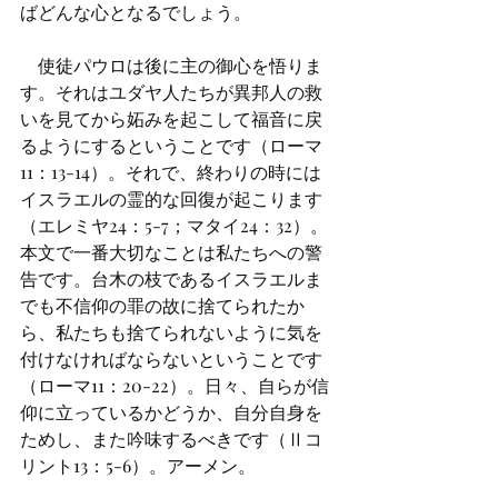
ばどんな心となるでしょう。
　使徒パウロは後に主の御心を悟りま
す。それはユダヤ人たちが異邦人の救
いを見てから妬みを起こして福音に戻
るようにするということです（ローマ
11：13-14）。それで、終わりの時には
イスラエルの霊的な回復が起こります
（エレミヤ24：5-7；マタイ24：32）。
本文で一番大切なことは私たちへの警
告です。台木の枝であるイスラエルま
でも不信仰の罪の故に捨てられたか
ら、私たちも捨てられないように気を
付けなければならないということです
（ローマ11：20-22）。日々、自らが信
仰に立っているかどうか、自分自身を
ためし、また吟味するべきです（Ⅱコ
リント13：5-6）。アーメン。