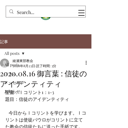
記事
All posts
綾瀬東部教会
All posts
2020年8月23日
読了時間: 3分
2020.08.16 御言葉 : 信徒の
コラム
アイデンティティ
メッセージ
お知らせ
聖書：Ⅰコリント1：1-3　　　　　
題目：信徒のアイデンティティ
   今日からⅠコリントを学びます。Ⅰコ
リントは使徒パウロがコリントに立て
た教会の信徒たちに送った手紙です。