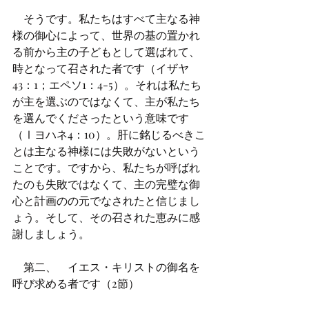
    そうです。私たちはすべて主なる神
様の御心によって、世界の基の置かれ
る前から主の子どもとして選ばれて、
時となって召された者です（イザヤ
43：1；エペソ1：4-5）。それは私たち
が主を選ぶのではなくて、主が私たち
を選んでくださったという意味です
（Ⅰヨハネ4：10）。肝に銘じるべきこ
とは主なる神様には失敗がないという
ことです。ですから、私たちが呼ばれ
たのも失敗ではなくて、主の完璧な御
心と計画のの元でなされたと信じまし
ょう。そして、その召された恵みに感
謝しましょう。
    第二、	イエス・キリストの御名を
呼び求める者です（2節）