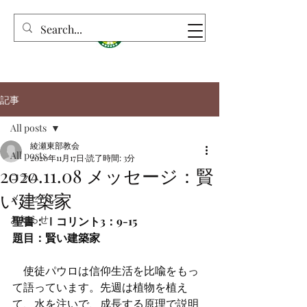
記事
All posts
綾瀬東部教会
All posts
2020年11月17日
読了時間: 3分
2020.11.08 メッセージ：賢
コラム
い建築家
メッセージ
お知らせ
聖書：Ⅰコリント3：9-15
題目：賢い建築家
　使徒パウロは信仰生活を比喩をもっ
て語っています。先週は植物を植え
て、水を注いで、成長する原理で説明