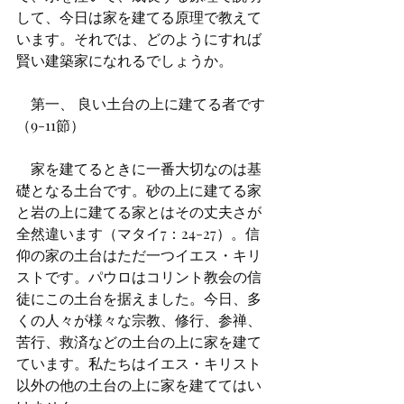
して、今日は家を建てる原理で教えて
います。それでは、どのようにすれば
賢い建築家になれるでしょうか。
　第一、 良い土台の上に建てる者です
（9-11節）
　家を建てるときに一番大切なのは基
礎となる土台です。砂の上に建てる家
と岩の上に建てる家とはその丈夫さが
全然違います（マタイ7：24-27）。信
仰の家の土台はただ一つイエス・キリ
ストです。パウロはコリント教会の信
徒にこの土台を据えました。今日、多
くの人々が様々な宗教、修行、参禅、
苦行、救済などの土台の上に家を建て
ています。私たちはイエス・キリスト
以外の他の土台の上に家を建ててはい