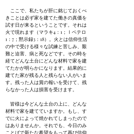
　ここで、私たちが肝に銘じておくべ
きことは必ず家を建てた働きの真価を
試す日が来るということです。それは
火で現れます（マラキ4：1；Ⅰペテロ
1：7；黙示録3：18）。火とは信仰生活
の中で受ける様々な試練と苦しみ、艱
難と迫害、病と死などです。その時を
経てどんな土台にどんな材料で家を建
てたかが明らかになります。結果的に
建てた家が残る人と残らない人がいま
す。残った人は賞の報いを受けて、残
らなかった人は損害を受けます。
　皆様は今どんな土台の上に、どんな
材料で家を建てていますか。もし、す
でに火によって焼かれてしまったので
はありませんか。それでも、今日のみ
ことばで新たな希望をもって再び信仰