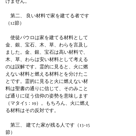
けません。
　第二、 良い材料で家を建てる者です
（12節）
　使徒パウロは家を建てる材料として
金、銀、宝石、木、草、わらを言及し
ました。金、銀、宝石は高い材料で、
木、草、わらは安い材料として考える
のは誤解です。霊的に見ると、火に燃
えない材料と燃える材料とを分けたこ
とです。霊的に見ると火に燃えない材
料は聖書の通りに信じて、そのみこと
ば通りに従う信仰の姿勢を意味します
（マタイ5：19）。もちろん、火に燃え
る材料はその反対です。
　第三、 建てた家が残る人です（13-15
節）