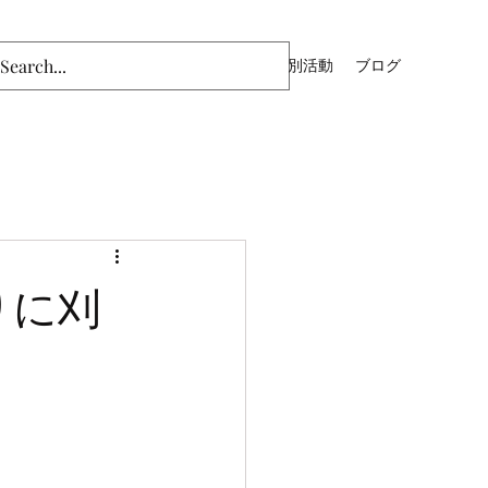
ム
主日礼拝（YouTube）
青年部
特別活動
ブログ
通りに刈