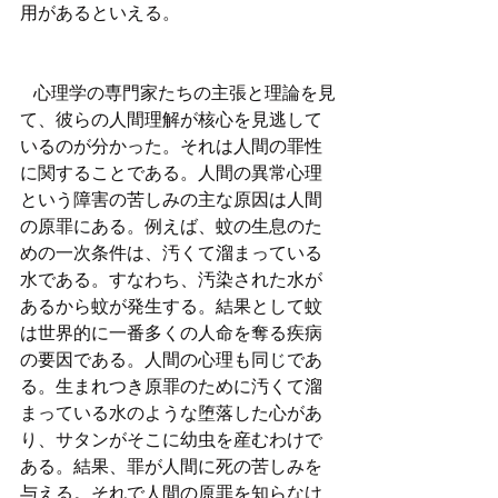
用があるといえる。
   心理学の専門家たちの主張と理論を見
て、彼らの人間理解が核心を見逃して
いるのが分かった。それは人間の罪性
に関することである。人間の異常心理
という障害の苦しみの主な原因は人間
の原罪にある。例えば、蚊の生息のた
めの一次条件は、汚くて溜まっている
水である。すなわち、汚染された水が
あるから蚊が発生する。結果として蚊
は世界的に一番多くの人命を奪る疾病
の要因である。人間の心理も同じであ
る。生まれつき原罪のために汚くて溜
まっている水のような堕落した心があ
り、サタンがそこに幼虫を産むわけで
ある。結果、罪が人間に死の苦しみを
与える。それで人間の原罪を知らなけ