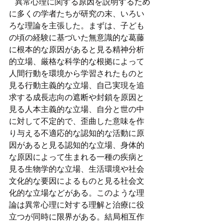
   異常心理に関する原因を説明するため
に多くの学者たちが研究の末、いろい
ろな理論を主張した。まずは、子ども
の頃の経験に基づいた無意識的な葛藤
に根本的な原因があると見る精神分析
的立場、厳格な科学的な根拠によって
人間行動を環境から学習されたものと
見る行動主義的な立場、自己実現を追
求する成長志向の遮断や封鎖を原因と
見る人本主義的な立場、自分と世の中
に対して不定的で、歪曲した意味を作
り与える不適応的な認知的な活動に原
因があると見る認知的な立場、身体的
な原因によって生まれる一種の疾病と
見る生物学的な立場、生活環境や社会
文化的な要因によるものと見る社会文
化的な立場などがある。このような理
論は異常心理に対する理解と治療に役
立つが同時に限界がある。結局相互作