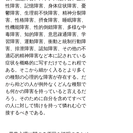
性障害、記憶障害、身体症状障害、憂
鬱障害、生理前不快障害、精神分裂障
害、性格障害、摂食障害、睡眠障害、
性機能障害、性的倒錯障害、多様な中
毒障害、知的障害、意思疎通障害、学
習障害、運動障害、衝動と統制行動障
害、排泄障害、認知障害、その他の不
適応的精神障害など本に記されている
症状を概略的に写すだけでもこれ程で
ある。そこから細かく入るとより多く
の種類の心理的な障害が存在する。だ
から殆どの人が例外なくどんな種類で
も何かの障害を持っていると言えるだ
ろう。そのために自分を含めてすべて
の人に対して情けを持って憐れむ心で
接するべきである。