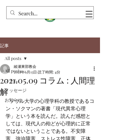
記事
All posts
綾瀬東部教会
All posts
2021年6月13日
読了時間: 4分
2021.05.09 コラム : 人間理
コラム
解
メッセージ
お知らせ
   ソウル大学の心理学科の教授であるコ
ン・ソクマンの著書「現代異常心理
学」という本を読んだ。読んだ感想と
しては、現代人の殆どが心理的に正常
ではないということである。不安障
害、強迫障害、ストレス性障害、正体