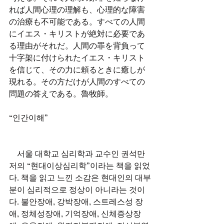
れば人間心理の理解も、心理的な障害
の治療も不可能である。すべての人間
にイエス・キリストが絶対に必要であ
る理由がそれだ。人間の罪を背負って
十字架に付けられたイエス・キリスト
を信じて、その力に頼るときに癒しが
現れる。その方だけが人間のすべての
問題の答えである。魯牧師。
“인간이해”
    서울 대학교 심리학과 교수인 권석만 
저의 “현대이상심리학”이라는 책을 읽었
다. 책을 읽고 느낀 소감은 현대인의 대부
분이 심리적으로 정상이 아니라는 것이
다. 불안장애, 강박장애, 스트레스성 장
애, 정체성장애, 기억장애, 신체증상장