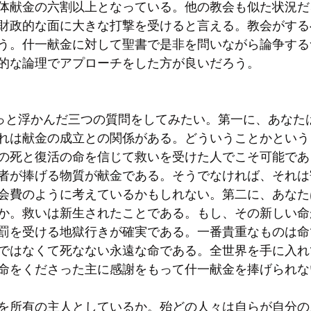
体献金の六割以上となっている。他の教会も似た状況だ
財政的な面に大きな打撃を受けると言える。教会がする
う。什一献金に対して聖書で是非を問いながら論争する
的な論理でアプローチをした方が良いだろう。
れは献金の成立との関係がある。どういうことかという
の死と復活の命を信じて救いを受けた人でこそ可能であ
者が捧げる物質が献金である。そうでなければ、それは
会費のように考えているかもしれない。第二に、あなた
か。救いは新生されたことである。もし、その新しい命
罰を受ける地獄行きが確実である。一番貴重なものは命
ではなくて死なない永遠な命である。全世界を手に入れ
を所有の主人としているか。殆どの人々は自らが自分の