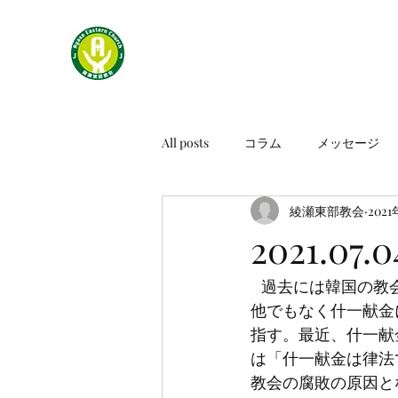
All posts
コラム
メッセージ
綾瀬東部教会
202
2021.0
   過去には韓国の教会で論争とならなかった教えが、今日大きな論争の主題となっている。
他でもなく什一献金
指す。最近、什一献
は「什一献金は律法
教会の腐敗の原因と