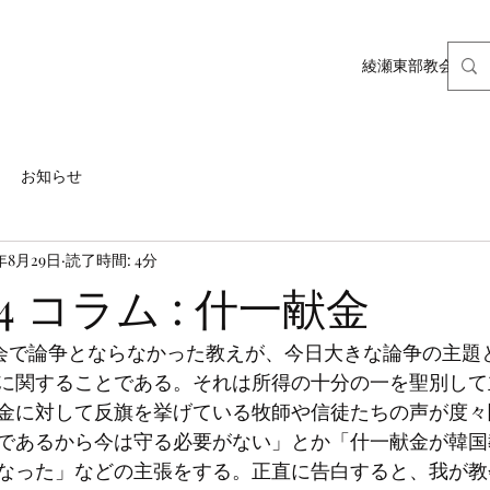
綾瀬東部教会ホー
お知らせ
1年8月29日
読了時間: 4分
7.04 コラム : 什一献金
に関することである。それは所得の十分の一を聖別して
金に対して反旗を挙げている牧師や信徒たちの声が度々
であるから今は守る必要がない」とか「什一献金が韓国
なった」などの主張をする。正直に告白すると、我が教