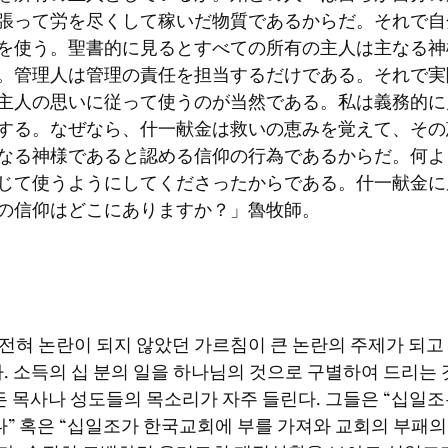
張って労を尽くして稼いだ物質であるからだ。それで自
を使う。聖書的に見るとすべての所有の主人は主なる神
。管理人は管理の責任を担当するだけである。それで実
主人の思いに従って使うのが当然である。私は義務的に
する。なぜなら、什一献金は救いの恵みを覚えて、その
なる神様であると認める信仰の行為であるからだ。何よ
じて使うようにしてくださったからである。什一献金に
の信仰はどこにありますか？」魯牧師。
. 소득의 십 분의 일을 하나님의 것으로 구별하여 드리는 
든 목사나 성도들의 목소리가 자주 들린다. 그들은 “십일조
다” 혹은 “십일조가 한국교회에 부를 가져와 교회의 부패의