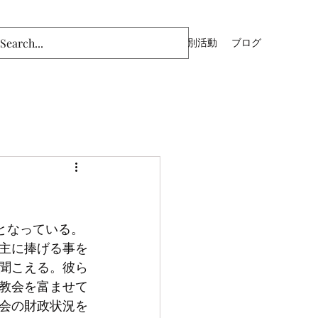
ム
主日礼拝（YouTube）
青年部
特別活動
ブログ
主に捧げる事を
聞こえる。彼ら
教会を富ませて
会の財政状況を