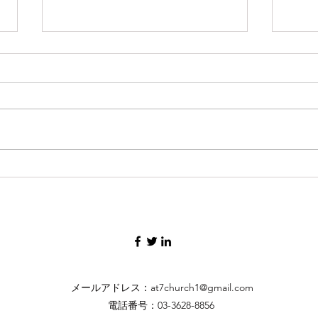
2021.08.22 コラム : コロナの
202
経験
誰か
な教
考えてみると、私は一生で多くの
く「
死の峠を超えてきた。子どものと
ある
きから病気がちだった。さらに川
る。
や海に溺れたり、練炭のガスを吸
歴史
い込んだり、建築現場で落ちた
間か
り、投げた石に頭を打ったり、足
道を
に釘が刺さったり、過労で倒れた
の滅
りなどで死の危険を経験した。し
まる..
かし今回のような苦しみの経験は
初めて...
メールアドレス：
at7church1@gmail.com
電話番号：03-3628-8856