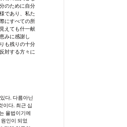
分のために自分
様であり、私た
際にすべての所
見えても什一献
恵みに感謝し
りも残りの十分
反対する方々に
것이다. 최근 십
는 율법이기에 
 원인이 되었