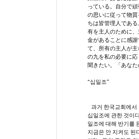
っている。自分で頑
の思いに従って物質
ちは皆管理人である
有を主人のために、
金があることに感謝
て、所有の主人が主
の九を私の必要に応
聞きたい。「あなた
“십일조”
   과거 한국교회에서 전혀 논란이 되지 않았던 가르침이 큰 논란의 주제가 되고 있다. 다름아닌 
십일조에 관한 것이다
일조에 대해 반기를 
지금은 안 지켜도 된