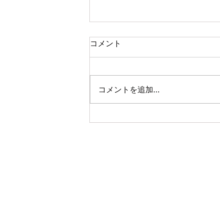
2021.08.30 コラム : 二つの種
コメント
類の知恵
コロナの感染拡大を避けるために
教会の礼拝を非対面に転換させた
コメントを追加…
教会が多い。ある牧師は、時代が
求める教会の変革の答えが非対面
礼拝であると言う。しかし教会の
本質は集う共同体である。一緒に
集わなければ教会の存在の意味を
失うことになる。非対面礼拝が非
常の時の一時的な対応の方案には
なり...