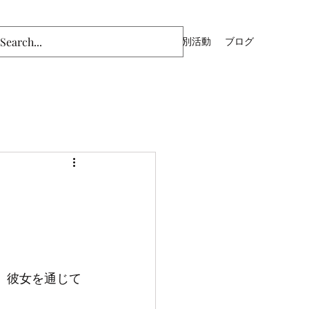
ム
主日礼拝（YouTube）
青年部
特別活動
ブログ