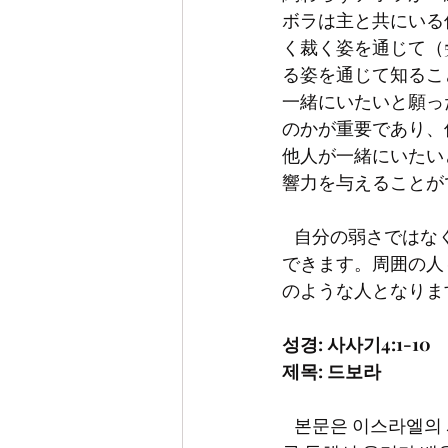
ボラは主と共にいる
く裁く姿を通じて（
る姿を通じて知るこ
一緒にいたいと願っ
のかが重要であり、
他人が一緒にいたい
響力を与えることが
   自分の弱さではなくて主の強さを信じて頼りましょう。その信仰で強い力を受けることが
できます。周囲の人
のような人となりま
성경: 사사기4:1-10
제목: 드보라
   본문은 이스라엘의 사사시대에 등장한 여선지이며 사사인 드보라에 대한 기록입니다. 그녀