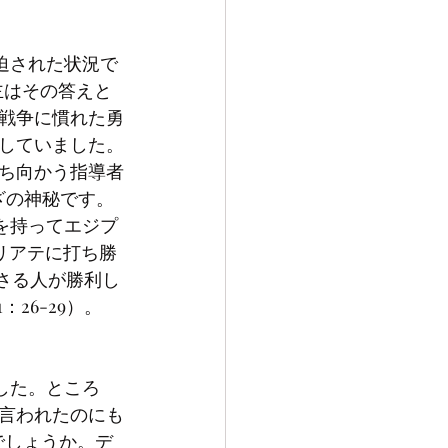
主はその答えと
戦争に慣れた勇
していました。
ち向かう指導者
ざの神秘です。
を持ってエジプ
リアテに打ち勝
さる人が勝利し
26-29）。
言われたのにも
でしょうか。デ