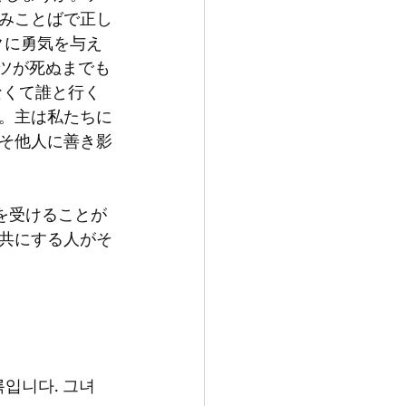
みことばで正し
クに勇気を与え
ツが死ぬまでも
なくて誰と行く
。主は私たちに
そ他人に善き影
共にする人がそ