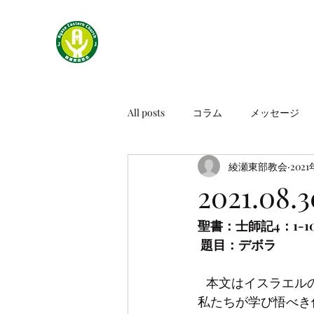
All posts
コラム
メッセージ
綾瀬東部教会
202
2021.0
聖書：士師記4：1-1
 題目：デボラ
   本文はイスラエルの裁き司の時代に登場するデボラに関するみことばです。彼女を通じて
私たちが学び悟べき