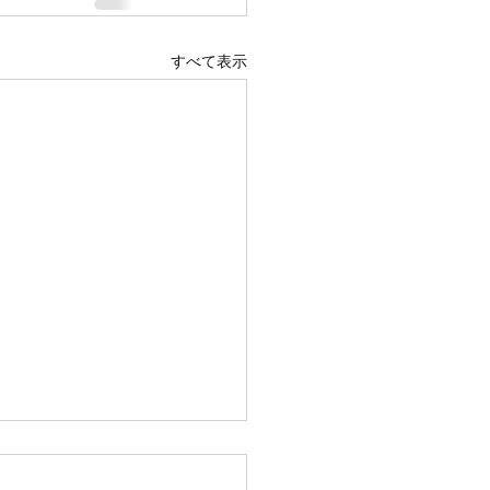
すべて表示
1.07.11 メッセージ : 独身に
て