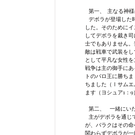
   第一、  主な
   デボラが登場した時代はイスラエルの民がカナンの王ヤビンからひどく圧迫された状況で
した。そのためにイ
してデボラを裁き司
士でもありません。
敵は戦車で武装をし
として平凡な女性を
戦争は主の御手にあ
トのパロ王に勝ちま
ちました（Ⅰサムエ
ます（ヨシュア1：9
   第二、    
   主がデボラを通じてイスラエルの勇士バラクを立てて戦をするようにしました。ところ
が、バラクはその命
関わらずデボラが一