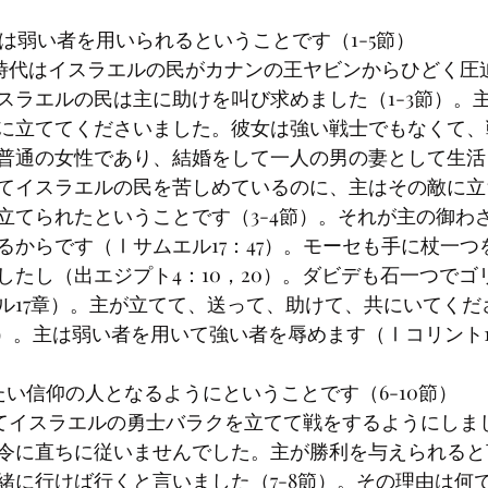
る神様は弱い者を用いられるということです（1-5節）
スラエルの民は主に助けを叫び求めました（1-3節）。
に立ててくださいました。彼女は強い戦士でもなくて、
普通の女性であり、結婚をして一人の男の妻として生活
てイスラエルの民を苦しめているのに、主はその敵に立
立てられたということです（3-4節）。それが主の御わ
るからです（Ⅰサムエル17：47）。モーセも手に杖一つ
したし（出エジプト4：10，20）。ダビデも石一つでゴ
ル17章）。主が立てて、送って、助けて、共にいてくだ
）。主は弱い者を用いて強い者を辱めます（Ⅰコリント1：
一緒にいたい信仰の人となるようにということです（6-10節）
令に直ちに従いませんでした。主が勝利を与えられると
緒に行けば行くと言いました（7-8節）。その理由は何