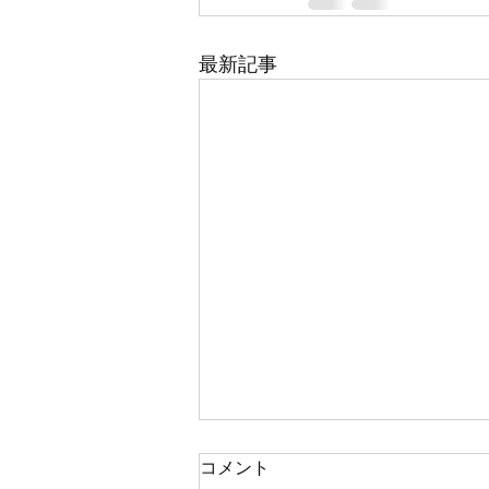
最新記事
2021.08.22 メッセージ : 神が
コメント
各々をお召しになった時のま