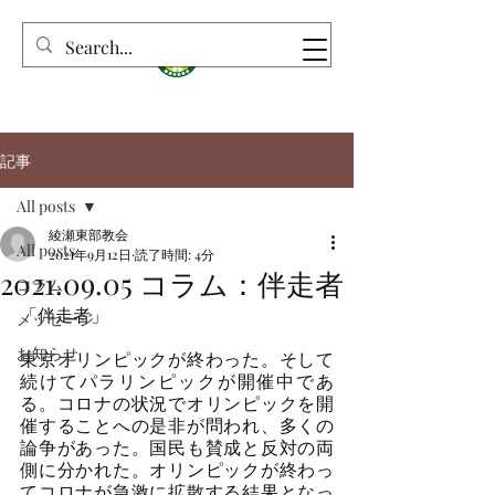
記事
All posts
綾瀬東部教会
All posts
2021年9月12日
読了時間: 4分
2021.09.05 コラム：伴走者
コラム
「伴走者」
メッセージ
お知らせ
東京オリンピックが終わった。そして
続けてパラリンピックが開催中であ
る。コロナの状況でオリンピックを開
催することへの是非が問われ、多くの
論争があった。国民も賛成と反対の両
側に分かれた。オリンピックが終わっ
てコロナが急激に拡散する結果となっ