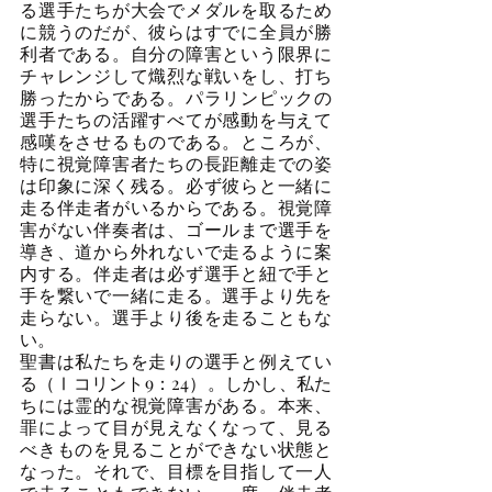
る選手たちが大会でメダルを取るため
に競うのだが、彼らはすでに全員が勝
利者である。自分の障害という限界に
チャレンジして熾烈な戦いをし、打ち
勝ったからである。パラリンピックの
選手たちの活躍すべてが感動を与えて
感嘆をさせるものである。ところが、
特に視覚障害者たちの長距離走での姿
は印象に深く残る。必ず彼らと一緒に
走る伴走者がいるからである。視覚障
害がない伴奏者は、ゴールまで選手を
導き、道から外れないで走るように案
内する。伴走者は必ず選手と紐で手と
手を繋いで一緒に走る。選手より先を
走らない。選手より後を走ることもな
い。
聖書は私たちを走りの選手と例えてい
る（Ⅰコリント9：24）。しかし、私た
ちには霊的な視覚障害がある。本来、
罪によって目が見えなくなって、見る
べきものを見ることができない状態と
なった。それで、目標を目指して一人