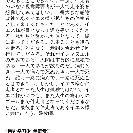
で走ることもできない。一度、伴走者
のいない視覚障害者が一人で走る姿を
想像してみてほしい。一番大きな感謝
は神であるイエス様が私たちの伴奏者
として来てくださったことである。イ
エス様が目となって道を導いてくださ
る。私たちと繋がった体となって一緒
に走ってくださる。先走ることも後ろ
を走ることもなく、歩調を合わせて同
行してくださる。それがインマヌエル
の恵みである。人間は本質的に孤独で
ある。一人であるが故なのだ。病むと
きも一人で病んで死ぬときも一人で死
ぬ。誰も一緒に病んで、一緒に死ぬこ
とはできない。しかし、イエス様が伴
走者となった人生は孤独ではない。イ
エス様がいつも、また人生の終わりの
ゴールまで伴走者となってくださるか
らだ。最後まで伴走者であるイエス様
と共に走ろう。魯牧師。
“동반주자(同伴走者)”