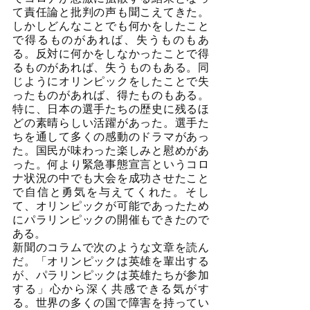
て責任論と批判の声も聞こえてきた。
しかしどんなことでも何かをしたこと
で得るものがあれば、失うものもあ
る。反対に何かをしなかったことで得
るものがあれば、失うものもある。同
じようにオリンピックをしたことで失
ったものがあれば、得たものもある。
特に、日本の選手たちの歴史に残るほ
どの素晴らしい活躍があった。選手た
ちを通して多くの感動のドラマがあっ
た。国民が味わった楽しみと慰めがあ
った。何より緊急事態宣言というコロ
ナ状況の中でも大会を成功させたこと
で自信と勇気を与えてくれた。そし
て、オリンピックが可能であったため
にパラリンピックの開催もできたので
ある。
新聞のコラムで次のような文章を読ん
だ。「オリンピックは英雄を輩出する
が、パラリンピックは英雄たちが参加
する」心から深く共感できる気がす
る。世界の多くの国で障害を持ってい