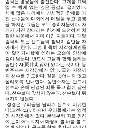
림픽은 영웅들이 출전한다” 고개를 끄덕
일 수 밖에 없는 깊은 공감의 글이었다. 
세계 많은 나라에서 신체적인 장애를 가
진 선수들이 대회에서 메달을 두고 경쟁
을 하지만 그들은 모두 승리자들이다. 자
기가 가진 장애라는 한계에 도전하여 처
절한 싸움에서 이미 이긴 자들이다. 패럴
림픽의 모든 선수들의 활약이 감탄을 자
아내게 한다. 그런데 특히 시각장애인들
이 달리기시합에 임하는 모습이 인상에 
깊이 남는다. 반드시 그들과 함께 달리는 
동반주자(同伴走者)가 있다는 것이다. 동
반주자는 시각장애가 없다. 골인 지점까
지 선수를 인도한다. 길을 벗어나지 않고 
달리도록 안내한다. 동반주자는 반드시 
선수와 손에 연결된 띠를 묵고 함께 달린
다. 선수보다 앞서지 않는다. 선수보다 뒤
쳐지지 않는다. 
 성경은 우리들을 달리기 선수로 비유한
다(고전9:24). 하지만 우리들에게는 영적
인 시각장애가 있다. 본래부터 죄로 인하
여 눈이 어두워져서 마땅히 볼 바를 볼 수 
없게 되었다. 목표를 향해 혼자서 달려갈 