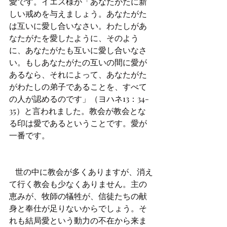
愛です。イエス様が「あなたがたに新
しい戒めを与えましょう。あなたがた
は互いに愛し合いなさい。わたしがあ
なたがたを愛したように、そのよう
に、あなたがたも互いに愛し合いなさ
い。もしあなたがたの互いの間に愛が
あるなら、それによって、あなたがた
がわたしの弟子であることを、すべて
の人が認めるのです」（ヨハネ13：34-
35）と言われました。教会が教会とな
る印は愛であるということです。愛が
一番です。
   世の中に教会が多くありますが、消え
て行く教会も少なくありません。主の
恵みが、牧師の犠牲が、信徒たちの献
身と奉仕が足りないからでしょう。そ
れも結局愛という動力の不在から来ま