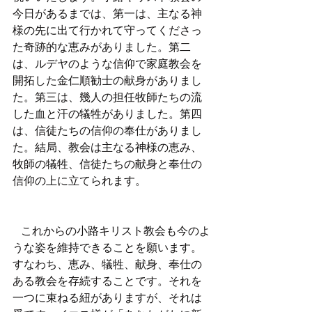
今日があるまでは、第一は、主なる神
様の先に出て行かれて守ってくださっ
た奇跡的な恵みがありました。第二
は、ルデヤのような信仰で家庭教会を
開拓した金仁順勧士の献身がありまし
た。第三は、幾人の担任牧師たちの流
した血と汗の犠牲がありました。第四
は、信徒たちの信仰の奉仕がありまし
た。結局、教会は主なる神様の恵み、
牧師の犠牲、信徒たちの献身と奉仕の
信仰の上に立てられます。
   これからの小路キリスト教会も今のよ
うな姿を維持できることを願います。
すなわち、恵み、犠牲、献身、奉仕の
ある教会を存続することです。それを
一つに束ねる紐がありますが、それは