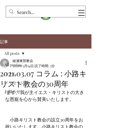
記事
All posts
綾瀬東部教会
All posts
2021年3月14日
読了時間: 3分
2021.03.07 コラム : 小路キ
コラム
リスト教会の30周年
メッセージ
お知らせ
 まず、我が主イエス・キリストの大き
な恩寵を心から賛美いたします。
　小路キリスト教会の設立30周年をお
祝いいたします。小路キリスト教会の