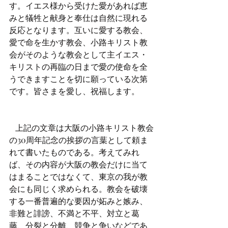
す。イエス様から受けた愛があれば恵
みと犠牲と献身と奉仕は自然に現れる
反応となります。互いに愛する教会、
愛で命を生かす教会、小路キリスト教
会がそのような教会として主イエス・
キリストの再臨の日まで愛の使命を全
うできますことを切に願っている次第
です。皆さまを愛し、祝福します。
   上記の文章は大阪の小路キリスト教会
の30周年記念の挨拶の言葉として頼ま
れて書いたものである。考えてみれ
ば、その内容が大阪の教会だけに当て
はまることではなくて、東京の我が教
会にも同じく求められる。教会を破壊
する一番普遍的な要因が妬みと嫉み、
非難と誹謗、不満と不平、対立と葛
藤、分裂と分離、競争と争いなどであ